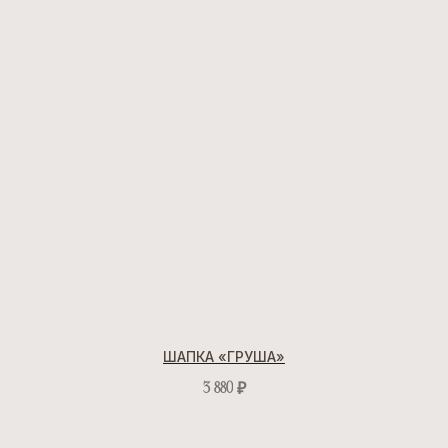
ШАПКА «ГРУША»
3 880
₽