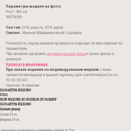
Параметры модели на фото:
Рост: 182 см.
98/78/96
Состав:
50% шерсть, 50% акрил.
Cвязан:
.Ириной Владимировной г.Шушары
Пожалуйста, перед заказом проверьте подходит ли вам изделие по
параметрам.
*Вы можете оформить
индивидуальный заказ
в своих цветах и
размере.
Написать менеджеру
При заказе изделия по индивидуальным меркам
с вами
свяжется менеджер и вышлет картинку для снятия мерок (пн-пт,
10:00-19:00).
Наличие: В наличии
ПАРАМЕТРЫ ИЗДЕЛИЯ
УХОД
ЕСЛИ ИЗДЕЛИЕ НЕ ПОДОШЛО ПО РАЗМЕРУ
ПАРАМЕТРЫ ИЗДЕЛИЯ
Единый размер:
Длина: 63 см
Ширина: 63 см
*допустимая погрешность в параметрах изделия до 2 см.