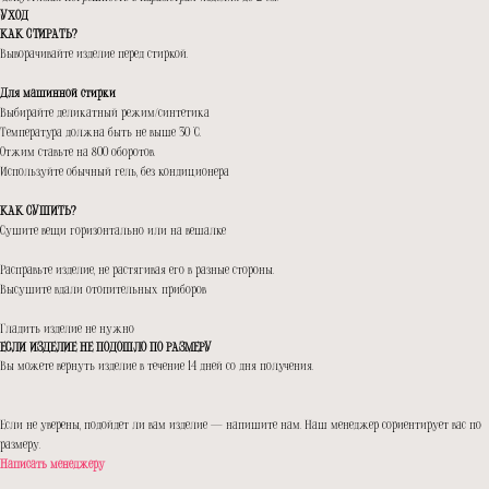
УХОД
КАК СТИРАТЬ?
Выворачивайте изделие перед стиркой.
Для машинной стирки
Выбирайте деликатный режим/синтетика
Температура должна быть не выше 30 °C.
Отжим ставьте на 800 оборотов.
Используйте обычный гель, без кондиционера
КАК СУШИТЬ?
Сушите вещи горизонтально или на вешалке
Расправьте изделие, не растягивая его в разные стороны.
Высушите вдали отопительных приборов
Гладить изделие не нужно
ЕСЛИ ИЗДЕЛИЕ НЕ ПОДОШЛО ПО РАЗМЕРУ
Вы можете вернуть изделие в течение 14 дней со дня получения.
Если не уверены, подойдет ли вам изделие — напишите нам. Наш менеджер сориентирует вас по
размеру.
Написать менеджеру