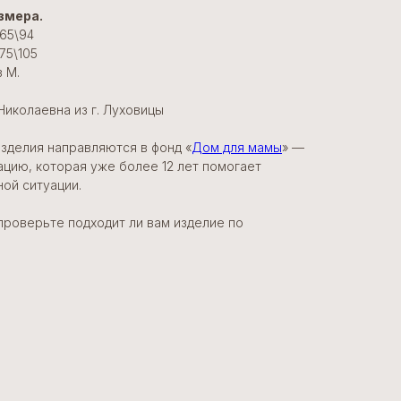
змера.
\65\94
75\105
з M.
Николаевна из г. Луховицы
изделия направляются в фонд «
Дом для мамы
» —
цию, которая уже более 12 лет помогает
ой ситуации.
проверьте подходит ли вам изделие по